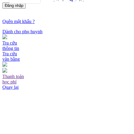
Đăng nhập
Quên mật khẩu ?
Dành cho phụ huynh
Tra cứu
thông tin
Tra cứu
văn bằng
Thanh toán
học phí
Quay lại