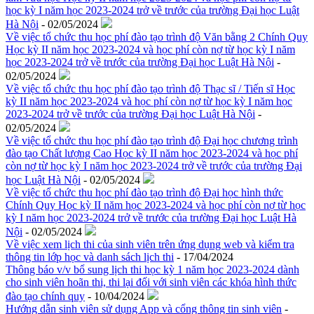
học kỳ I năm học 2023-2024 trở về trước của trường Đại học Luật
Hà Nội
- 02/05/2024
Về việc tổ chức thu học phí đào tạo trình độ Văn bằng 2 Chính Quy
Học kỳ II năm học 2023-2024 và học phí còn nợ từ học kỳ I năm
học 2023-2024 trở về trước của trường Đại học Luật Hà Nội
-
02/05/2024
Về việc tổ chức thu học phí đào tạo trình độ Thạc sĩ / Tiến sĩ Học
kỳ II năm học 2023-2024 và học phí còn nợ từ học kỳ I năm học
2023-2024 trở về trước của trường Đại học Luật Hà Nội
-
02/05/2024
Về việc tổ chức thu học phí đào tạo trình độ Đại học chương trình
đào tạo Chất lượng Cao Học kỳ II năm học 2023-2024 và học phí
còn nợ từ học kỳ I năm học 2023-2024 trở về trước của trường Đại
học Luật Hà Nội
- 02/05/2024
Về việc tổ chức thu học phí đào tạo trình độ Đại học hình thức
Chính Quy Học kỳ II năm học 2023-2024 và học phí còn nợ từ học
kỳ I năm học 2023-2024 trở về trước của trường Đại học Luật Hà
Nội
- 02/05/2024
Về việc xem lịch thi của sinh viên trên ứng dụng web và kiểm tra
thông tin lớp học và danh sách lịch thi
- 17/04/2024
Thông báo v/v bổ sung lịch thi học kỳ 1 năm học 2023-2024 dành
cho sinh viên hoãn thi, thi lại đối với sinh viên các khóa hình thức
đào tạo chính quy
- 10/04/2024
Hướng dẫn sinh viên sử dụng App và cổng thông tin sinh viên
-